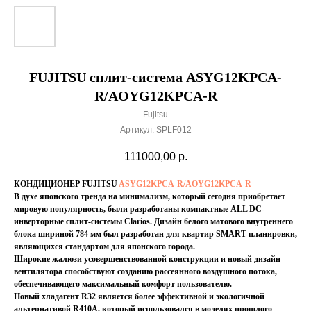
FUJITSU сплит-система ASYG12KPCA-
R/AOYG12KPCA-R
Fujitsu
Артикул:
SPLF012
111000,00
р.
КОНДИЦИОНЕР FUJITSU
ASYG12KPCA-R/AOYG12KPCA-R
В духе японского тренда на минимализм, который сегодня приобретает
мировую популярность, были разработаны компактные ALL DC-
инверторные сплит-системы Clarios. Дизайн белого матового внутреннего
блока шириной 784 мм был разработан для квартир SMART-планировки,
являющихся стандартом для японского города.
Широкие жалюзи усовершенствованной конструкции и новый дизайн
вентилятора способствуют созданию рассеянного воздушного потока,
обеспечивающего максимальный комфорт пользователю.
Новый хладагент R32 является более эффективной и экологичной
альтернативой R410A, который использовался в моделях прошлого