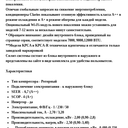
поколения.
Отвечая глобальным запросам на снижение энергопотребления,
кондиционеры Clarios показывают сезонную эффективность класса А++ в
режиме охлаждения и А+ в режиме обогрева для каждой модели.
Опциональный Wi-Fi-модуль нового поколения можно установить для
моделей 7-12 всего за несколько минут самостоятельно.
* Обращаем внимание: дизайн внутреннего блока, приведенный на
странице серии, соответствует моделям 7000, 9000,12000 BTU.
**Модели KPCA и KPCA-R технически идентичны и отличаются только
заводской маркировкой
Сплит-системы состоят из блока внутреннего и наружного и
представлены на сайте в виде комплекта для удобства пользователя.
Характеристики
Тип компрессора - Роторный
Подключение электропитания - к наружному блоку
SEER - 6,7 (A++)
SCOP - 4 (A+)
Инвертор - да
Электропитание, Ф/В/Гц - 1 / 230 / 50
Максимальный ток, А - 2,70 / 3,20
Производительность, охлаждение, кВт - 2,00 (0,90–2,8)
Производительность, нагрев, кВт - 2,50 (0,90–3,40)
Потребляемая мощность в режиме охлаждения, кВт - 0,480 (0,250–