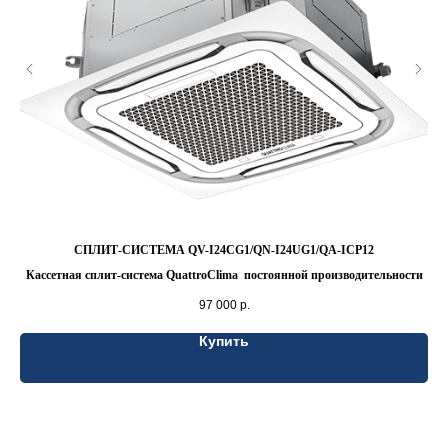
СПЛИТ-СИСТЕМА QV-I24CG1/QN-I24UG1/QA-ICP12
+
Кассетная сплит-система QuattroClima постоянной производительности
Ка
97 000
р.
Купить