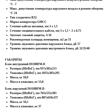
°С -7
Макс. допустимая температура наружного воздуха в режиме обогрева
°С 24
Тип хладагента R32
Марка компрессора GMCC
Сечение кабеля питания, мм 3 х 1,5
Сечение соединительного кабеля, мм 3 х 1,5 + 2 х 0,75
Автомат токовой защиты, A 16
Рекомендуемая площадь помещения, м2 до 53
Уровень звукового давления наружного блока, дБ 57
Уровень звукового давления внутреннего блока, дБ 32/35/40
ГАБАРИТЫ
Блок внутренний DI18BFM-D
Размеры (ШхВхГ), мм 957x302x213
Упаковка (ШхВхГ), мм 1035x385x295
Масса, кг 10,9
Масса в упаковке, кг 13,8
Блок наружный DO18BFM-D
Размеры (ШхВхГ), мм 765x555x303
Упаковка (ШхВхГ), мм 887x610x337
Масса, кг 34,5
Масса в упаковке, кг 37