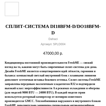
СПЛИТ-СИСТЕМА DI18BFM-D/DO18BFM-
D
Dahaci
Артикул:
SPLD004
47000,00
р.
Кондиционеры постоянной производительности FreshME — свежий
взгляд на то, какими могут быть современные сплит-системы для дома.
Дизайн FreshME является олицетворением идей лёгкости, гармонии и
баланса: компактный светлый внутренний блок с плавными линиями
дополняет эстетичная вставка бежевого оттенка. Сплит-системы FreshME
заправлены передовым экологичным хладагентом R32 и подтвердили
высокий класс энергоэффективности A в режимах охлаждения и обогрева
(для моделей 9000 BTU — 24000 BTU). В каждой модели серии
используется роторный компрессор от всемирно известного
производителя GMCC. Теплообменники наружного и внутреннего блоков
FreshME дополнительно защищены специальным антикоррозийным